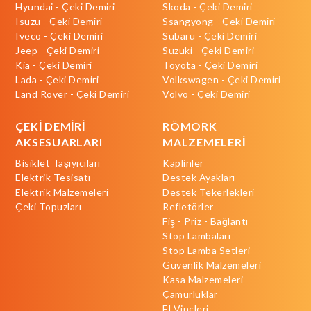
Hyundai - Çeki Demiri
Skoda - Çeki Demiri
Isuzu - Çeki Demiri
Ssangyong - Çeki Demiri
Iveco - Çeki Demiri
Subaru - Çeki Demiri
Jeep - Çeki Demiri
Suzuki - Çeki Demiri
Kia - Çeki Demiri
Toyota - Çeki Demiri
Lada - Çeki Demiri
Volkswagen - Çeki Demiri
Land Rover - Çeki Demiri
Volvo - Çeki Demiri
ÇEKİ DEMİRİ
RÖMORK
AKSESUARLARI
MALZEMELERİ
Bisiklet Taşıyıcıları
Kaplinler
Elektrik Tesisatı
Destek Ayakları
Elektrik Malzemeleri
Destek Tekerlekleri
Çeki Topuzları
Refletörler
Fiş - Priz - Bağlantı
Stop Lambaları
Stop Lamba Setleri
Güvenlik Malzemeleri
Kasa Malzemeleri
Çamurluklar
El Vinçleri