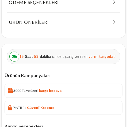
ÖDEME SEÇENEKLERI
ÜRÜN ÖNERILERI
15
Saat
53
dakika
içinde sipariş verirsen
yarın
kargoda !
Ürünün Kampanyaları
3000 TL ve üzeri
kargo bedava
PayTR ile
Güvenli Ödeme
Kargo Seçenekleri