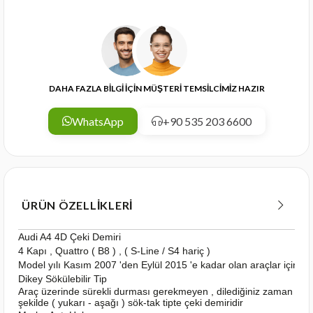
DAHA FAZLA BİLGİ İÇİN MÜŞTERİ TEMSİLCİMİZ HAZIR
WhatsApp
+90 535 203 6600
ÜRÜN ÖZELLIKLERI
Audi A4 4D Çeki Demiri
4 Kapı , Quattro ( B8 ) , ( S-Line / S4 hariç )
Model yılı Kasım 2007 'den Eylül 2015 'e kadar olan araçlar için u
Dikey Sökülebilir Tip
Araç üzerinde sürekli durması gerekmeyen , dilediğiniz zaman kolay
şekilde ( yukarı - aşağı ) sök-tak tipte çeki demiridir