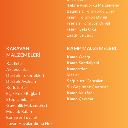
Tekne Römorku Malzemeleri
Bağımsız Torsiyonlu Dingil
Frenli Torsiyon Dingil
Frensiz Torsiyon Dingil
Frenli Çeki Oku
Lastik ve Jant
KARAVAN
KAMP MALZEMELERİ
MALZEMELERİ
Kamp Ocağı
Kamp Sandalyesi
Kaplinler
Kampetler
Aksesuarlar
Matlar
Destek Tekerlekleri
Soğutucu Çantalar
Destek Ayakları
Su Geçirmez Çantalar
Refletörler
Kamp Mutfağı
Fiş - Priz - Bağlantı
Kamp Çadırları
Stop Lambaları
Güvenlik Malzemeleri
Mutfak Kabin
Banyo & Tuvalet
Tavan Havalandırma Heki