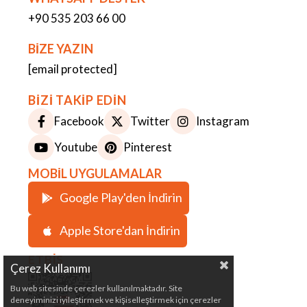
+90 535 203 66 00
BİZE YAZIN
[email protected]
BİZİ TAKİP EDİN
Facebook
Twitter
Instagram
Youtube
Pinterest
MOBİL UYGULAMALAR
Google Play'den İndirin
Apple Store'dan İndirin
ETBİS
Çerez Kullanımı
Bu web sitesinde çerezler kullanılmaktadır. Site
deneyiminizi iyileştirmek ve kişiselleştirmek için çerezler