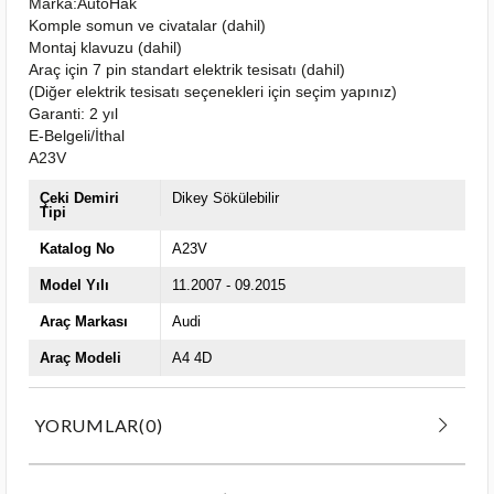
Marka:AutoHak
Komple somun ve civatalar (dahil)
Montaj klavuzu (dahil)
Araç için 7 pin standart elektrik tesisatı (dahil)
(Diğer elektrik tesisatı seçenekleri için seçim yapınız)
Garanti: 2 yıl
E-Belgeli/İthal
A23V
Çeki Demiri
Dikey Sökülebilir
Tipi
Katalog No
A23V
Model Yılı
11.2007 - 09.2015
Araç Markası
Audi
Araç Modeli
A4 4D
YORUMLAR
(0)