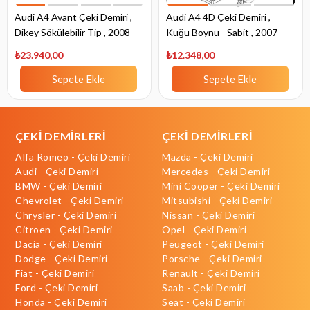
Audi A4 Avant Çeki Demiri ,
Audi A4 4D Çeki Demiri ,
Dikey Sökülebilir Tip , 2008 -
Kuğu Boynu - Sabit , 2007 -
2015
2015
₺23.940,00
₺12.348,00
Sepete Ekle
Sepete Ekle
ÇEKİ DEMİRLERİ
ÇEKİ DEMİRLERİ
Alfa Romeo - Çeki Demiri
Mazda - Çeki Demiri
Audi - Çeki Demiri
Mercedes - Çeki Demiri
BMW - Çeki Demiri
Mini Cooper - Çeki Demiri
Chevrolet - Çeki Demiri
Mitsubishi - Çeki Demiri
Chrysler - Çeki Demiri
Nissan - Çeki Demiri
Citroen - Çeki Demiri
Opel - Çeki Demiri
Dacia - Çeki Demiri
Peugeot - Çeki Demiri
Dodge - Çeki Demiri
Porsche - Çeki Demiri
Fiat - Çeki Demiri
Renault - Çeki Demiri
Ford - Çeki Demiri
Saab - Çeki Demiri
Honda - Çeki Demiri
Seat - Çeki Demiri