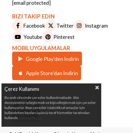
[email protected]
BİZİ TAKİP EDİN
Facebook
Twitter
Instagram
Youtube
Pinterest
MOBİL UYGULAMALAR
Google Play'den İndirin
Apple Store'dan İndirin
ETBİS
Çerez Kullanımı
Bu web sitesinde çerezler kullanılmaktadır. Site
deneyiminizi iyileştirmek ve kişiselleştirmek için çerezler
kullanıyoruz. Bazı çerezler istatistiksel amaçlar için
kullanılırken bazıları üçüncü taraf hizmetler tarafından
kullanılır.
Daha fazla bilgi