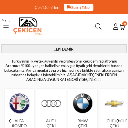
Çeki Demirleri
Sipariş Takibi
Menu
0
ÇEKİ DEMİRİ
Türkiye’nin ilk ve tek güvenilir ve profesyonel çeki demiri platformu
Aracınıza %100 uyan , en kaliteli ve en uygun fiyatlı çeki demirlerini burada
bulacaksınız . Ayrıca montaj ve proje hizmetini de birlikte satın alıp aracınızın
ruhsatına kolaylıkla işletebilirsiniz . AŞAĞIDAKİ SEÇENEKLERDEN
ARACINIZA UYGUN KATEGORİYİ SEÇİNİZ ! ! !
ALFA
AUDI
BMW
CHEVROLE
ROMEO
ÇEKİ
ÇEKİ
ÇEKİ