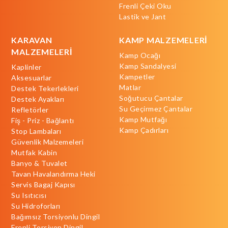
Frenli Çeki Oku
Lastik ve Jant
KARAVAN
KAMP MALZEMELERİ
MALZEMELERİ
Kamp Ocağı
Kamp Sandalyesi
Kaplinler
Kampetler
Aksesuarlar
Matlar
Destek Tekerlekleri
Soğutucu Çantalar
Destek Ayakları
Su Geçirmez Çantalar
Refletörler
Kamp Mutfağı
Fiş - Priz - Bağlantı
Kamp Çadırları
Stop Lambaları
Güvenlik Malzemeleri
Mutfak Kabin
Banyo & Tuvalet
Tavan Havalandırma Heki
Servis Bagaj Kapısı
Su Isıtıcısı
Su Hidroforları
Bağımsız Torsiyonlu Dingil
Frenli Torsiyon Dingil