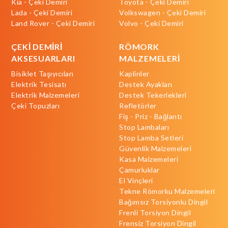
Kia - Çeki Demiri
Toyota - Çeki Demiri
Lada - Çeki Demiri
Volkswagen - Çeki Demiri
Land Rover - Çeki Demiri
Volvo - Çeki Demiri
ÇEKİ DEMİRİ
RÖMORK
AKSESUARLARI
MALZEMELERİ
Bisiklet Taşıyıcıları
Kaplinler
Elektrik Tesisatı
Destek Ayakları
Elektrik Malzemeleri
Destek Tekerlekleri
Çeki Topuzları
Refletörler
Fiş - Priz - Bağlantı
Stop Lambaları
Stop Lamba Setleri
Güvenlik Malzemeleri
Kasa Malzemeleri
Çamurluklar
El Vinçleri
Tekne Römorku Malzemeleri
Bağımsız Torsiyonlu Dingil
Frenli Torsiyon Dingil
Frensiz Torsiyon Dingil