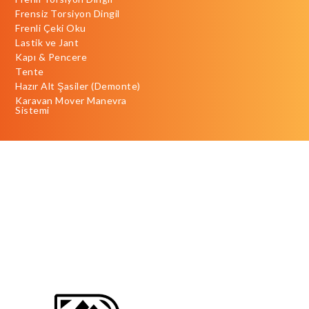
Frensiz Torsiyon Dingil
Frenli Çeki Oku
Lastik ve Jant
Kapı & Pencere
Tente
Hazır Alt Şasiler (Demonte)
Karavan Mover Manevra
Sistemi