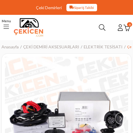
Çeki Demirleri
Sipariş Takibi
Menu
0
Anasayfa
ÇEKİ DEMİRİ AKSESUARLARI
ELEKTRİK TESİSATI
Çek
›