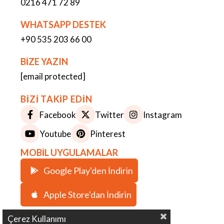
0216 471 72 89
WHATSAPP DESTEK
+90 535 203 66 00
BİZE YAZIN
[email protected]
BİZİ TAKİP EDİN
Facebook
Twitter
Instagram
Youtube
Pinterest
MOBİL UYGULAMALAR
Google Play'den İndirin
Apple Store'dan İndirin
ETBİS
Çerez Kullanımı