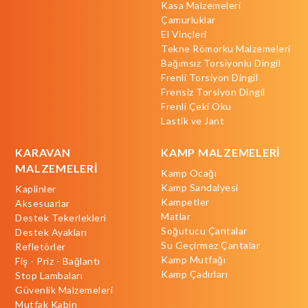
Kasa Malzemeleri
Çamurluklar
El Vinçleri
Tekne Römorku Malzemeleri
Bağımsız Torsiyonlu Dingil
Frenli Torsiyon Dingil
Frensiz Torsiyon Dingil
Frenli Çeki Oku
Lastik ve Jant
KARAVAN
KAMP MALZEMELERİ
MALZEMELERİ
Kamp Ocağı
Kamp Sandalyesi
Kaplinler
Kampetler
Aksesuarlar
Matlar
Destek Tekerlekleri
Soğutucu Çantalar
Destek Ayakları
Su Geçirmez Çantalar
Refletörler
Kamp Mutfağı
Fiş - Priz - Bağlantı
Kamp Çadırları
Stop Lambaları
Güvenlik Malzemeleri
Mutfak Kabin