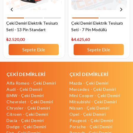
Çeki Demiri Elektrik Tesisatı
Çeki Demiri Elektrik Tesisatı
Seti - 13 Pin Standart
Seti - 7 Pin Modüllü
₺2.520,00
₺4.625,60
Sepete Ekle
Sepete Ekle
ÇEKİ DEMİRLERİ
ÇEKİ DEMİRLERİ
Alfa Romeo - Çeki Demiri
Mazda - Çeki Demiri
Audi - Çeki Demiri
Mercedes - Çeki Demiri
BMW - Çeki Demiri
Mini Cooper - Çeki Demiri
Chevrolet - Çeki Demiri
Mitsubishi - Çeki Demiri
Chrysler - Çeki Demiri
Nissan - Çeki Demiri
Citroen - Çeki Demiri
Opel - Çeki Demiri
Dacia - Çeki Demiri
Peugeot - Çeki Demiri
Dodge - Çeki Demiri
Porsche - Çeki Demiri
Fiat - Çeki Demiri
Renault - Çeki Demiri