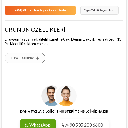
₺958,59
`den başlayan taksitlerle
Diğer Taksit Seçenekleri
ÜRÜNÜN ÖZELLİKLERİ
En uygun fiyatlar ve kaliteli hizmet ile Çeki Demiri Elektrik Tesisatı Seti - 13
Pin Modüllü cekicen.com'da.
Tüm Özellikler
DAHA FAZLA BİLGİ İÇİN MÜŞTERİ TEMSİLCİMİZ HAZIR
WhatsApp
+90 535 203 6600