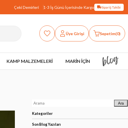
Çeki Demirleri
1-3 İş Günü İçerisinde Kargo
Sipariş Takibi
Üye Girişi
Sepetim
0
KAMP MALZEMELERİ
MARİN İÇİN
Ara
Kategoriler
Son Blog Yazıları