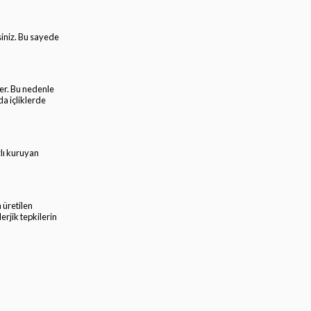
siniz. Bu sayede
er. Bu nedenle
da içliklerde
zlı kuruyan
 üretilen
erjik tepkilerin