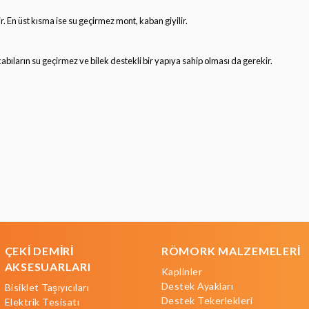
r. En üst kısma ise su geçirmez mont, kaban giyilir.
bıların su geçirmez ve bilek destekli bir yapıya sahip olması da gerekir.
ÇEKİ DEMİRİ
RÖMORK MALZEMELERİ
AKSESUARLARI
Kaplinler
Destek Ayakları
Bisiklet Taşıyıcıları
Destek Tekerlekleri
Elektrik Tesisatı