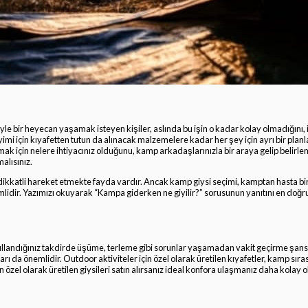
e bir heyecan yaşamak isteyen kişiler, aslında bu işin o kadar kolay olmadığını, i
yimi için kıyafetten tutun da alınacak malzemelere kadar her şey için ayrı bir pl
ak için nelere ihtiyacınız olduğunu, kamp arkadaşlarınızla bir araya gelip belirlem
alısınız.
 dikkatli hareket etmekte fayda vardır. Ancak kamp giysi seçimi, kamptan hasta bi
ir. Yazımızı okuyarak “Kampa giderken ne giyilir?” sorusunun yanıtını en doğr
kullandığınız takdirde üşüme, terleme gibi sorunlar yaşamadan vakit geçirme şans
rı da önemlidir. Outdoor aktiviteler için özel olarak üretilen kıyafetler, kamp sıra
n özel olarak üretilen giysileri satın alırsanız ideal konfora ulaşmanız daha kolay o