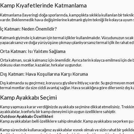
Kamp Kıyafetlerinde Katmanlama
Katmanlama (layering) doğa sporlarında, kampçılıkta sıklıkla kullanılan bir teknik
vardır. Beklenmedik hava değişimlerine katmanlı giyim tekniği ile kolayca uyum s
İç Katman: Neden Önemlidir?
Katmanlı giyimde iç katman için termal içlikler kullanılmalıdır. Vücudunuzun sıcak 
yapacaksanız ve doğa yürüyüşüne çıkmayı planlıyorsanız termal içlik ile rahat ed
Orta Katman: Isı Yalıtımı Sağlama
Orta katman, sıcak kalmanız için önemlidir. Ayrıca terin kolayca emilmesi için de
dokusu olan montlar, kazaklar, hırkalar uygundur.
Dış Katman: Hava Koşullarına Karşı Koruma
Dış katmanda su geçirmez, koruyucu giysilere ihtiyaç vardır. Su geçirmeyen mont, 
termal montlar da size ciddi avantaj sağlar. Hava sıcaklığına göre dilerseniz dış k
Kamp Ayakkabı Seçimi
Kamp yapmaya karar verdiğinizde ayakkabı seçimine dikkat etmelisiniz. Trekking 
ayakkabılar, konforlu bir kamp deneyimi için uygun özelliklere sahiptir.
Outdoor Ayakkabı Özellikleri
Kamp ayakkabıları belli özelliklere sahip olmalıdır. Kamp ayakkabısı seçerken şu
Kamp sürecinde kullanacağınız ayakkabılar esnek olmalı ve sizin rahat bir şekil