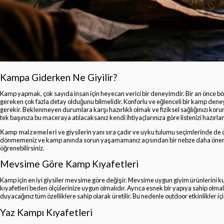
Kampa Giderken Ne Giyilir?
Kamp yapmak, çok sayıda insan için heyecan verici bir deneyimdir. Bir an önce böyl
gereken çok fazla detay olduğunu bilmelidir. Konforlu ve eğlenceli bir kamp dene
gerekir. Beklenmeyen durumlara karşı hazırlıklı olmak ve fiziksel sağlığınızı korum
tek başınıza bu maceraya atılacaksanız kendi ihtiyaçlarınıza göre listenizi hazırlam
Kamp malzemeleri
ve giysilerin yanı sıra çadır ve uyku tulumu seçimlerinde de
dönmemeniz ve kamp anında sorun yaşamamanız açısından bir nebze daha önemlid
öğrenebilirsiniz.
Mevsime Göre Kamp Kıyafetleri
Kamp için en iyi giysiler mevsime göre değişir. Mevsime uygun giyim ürünlerini 
kıyafetleri beden ölçülerinize uygun olmalıdır. Ayrıca esnek bir yapıya sahip olmala
duyacağınız tüm özelliklere sahip olarak üretilir. Bu nedenle outdoor etkinlikler içi
Yaz Kampı Kıyafetleri