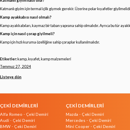
Katmanlı giyim nasıl olur?
Katmanlı giyim için termal içlik giymek gerekir. Üzerine polar kıyafetler giyilmelidi
Kamp ayakkabısı nasıl olmalı?
Kamp ayakkabıları, kaymaz bir taban yapısına sahip olmalıdır. Ayrıca bu tür ayakka
Kamp için nasıl çorap giyilmeli?
Kamp için hızlı kuruma özelliğine sahip çoraplar kullanılmalıdır.
Etiketler:
kamp, kıyafet, kamp malzemeleri
Temmuz 27, 2024
Listeye dön
ÇEKİ DEMİRLERİ
ÇEKİ DEMİRLERİ
Alfa Romeo - Çeki Demiri
Mazda - Çeki Demiri
Audi - Çeki Demiri
Mercedes - Çeki Demiri
BMW - Çeki Demiri
Mini Cooper - Çeki Demiri