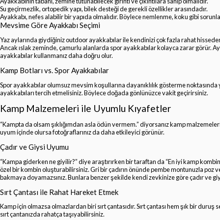
Ayakkabının tabanı, zemine tutunabilecek girinti ve çıkıntılara sahip olmalıdır.
Su geçirmezlik, ortopedik yapı, bilek desteği de gerekli özellikler arasındadır.
Ayakkabı, nefes alabilir bir yapıda olmalıdır. Böylece nemlenme, koku gibi sorunlar
Mevsime Göre Ayakkabı Seçimi
Yaz aylarında giydiğiniz outdoor ayakkabılar ile kendinizi çok fazla rahat hissed
Ancak ıslak zeminde, çamurlu alanlarda spor ayakkabılar kolayca zarar görür. 
ayakkabılar kullanmanız daha doğru olur.
Kamp Botları vs. Spor Ayakkabılar
Spor ayakkabılar olumsuz mevsim koşullarına dayanıklılık gösterme noktasında yeter
ayakkabıları tercih etmelisiniz. Böylece doğada gönlünüzce vakit geçirirsiniz.
Kamp Malzemeleri ile Uyumlu Kıyafetler
“Kampta da olsam şıklığımdan asla ödün vermem.” diyorsanız kamp malzemeleriniz i
uyum içinde olursa fotoğraflarınız da daha etkileyici görünür.
Çadır ve Giysi Uyumu
“Kampa giderken ne giyilir?” diye araştırırken bir taraftan da “En iyi kamp kombinl
özel bir kombin oluşturabilirsiniz. Gri bir çadırın önünde pembe montunuzla poz ve
bakmaya doyamazsınız. Bunlara benzer şekilde kendi zevkinize göre çadır ve giy
Sırt Çantası ile Rahat Hareket Etmek
Kamp için olmazsa olmazlardan biri sırt çantasıdır. Sırt çantası hem şık bir duruş
sırt çantanızda rahatça taşıyabilirsiniz.