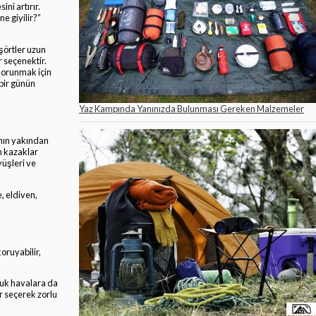
ni artırır.
e giyilir?”
işörtler uzun
r seçenektir.
korunmak için
 bir günün
Yaz Kampında Yanınızda Bulunması Gereken Malzemeler
ının yakından
n kazaklar
yüşleri ve
, eldiven,
oruyabilir,
oğuk havalara da
r seçerek zorlu