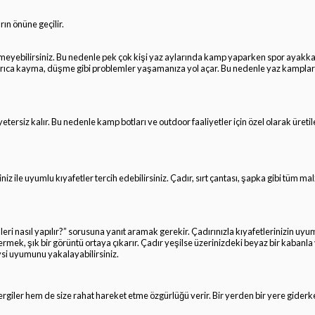
ın önüne geçilir.
emeyebilirsiniz. Bu nedenle pek çok kişi yaz aylarında kamp yaparken spor ayakkab
Ayrıca kayma, düşme gibi problemler yaşamanıza yol açar. Bu nedenle yaz kampla
siz kalır. Bu nedenle kamp botları ve outdoor faaliyetler için özel olarak üretile
le uyumlu kıyafetler tercih edebilirsiniz. Çadır, sırt çantası, şapka gibi tüm ma
eri nasıl yapılır?” sorusuna yanıt aramak gerekir. Çadırınızla kıyafetlerinizin uyum
rmek, şık bir görüntü ortaya çıkarır. Çadır yeşilse üzerinizdeki beyaz bir kabanla
si uyumunu yakalayabilirsiniz.
 sergiler hem de size rahat hareket etme özgürlüğü verir. Bir yerden bir yere gide