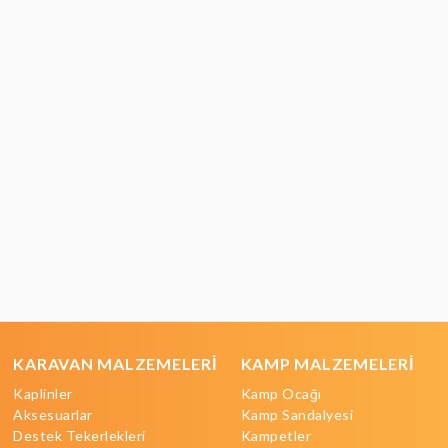
KARAVAN MALZEMELERİ
KAMP MALZEMELERİ
Kaplinler
Kamp Ocağı
Aksesuarlar
Kamp Sandalyesi
Destek Tekerlekleri
Kampetler