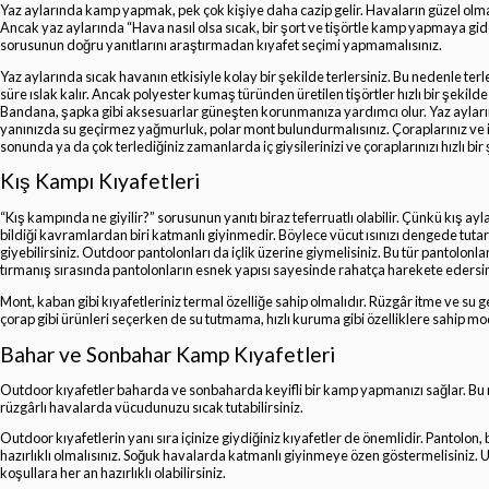
Yaz aylarında kamp yapmak, pek çok kişiye daha cazip gelir. Havaların güzel olması
Ancak yaz aylarında “Hava nasıl olsa sıcak, bir şort ve tişörtle kamp yapmaya gide
sorusunun doğru yanıtlarını araştırmadan kıyafet seçimi yapmamalısınız.
Yaz aylarında sıcak havanın etkisiyle kolay bir şekilde terlersiniz. Bu nedenle terl
süre ıslak kalır. Ancak polyester kumaş türünden üretilen tişörtler hızlı bir şekild
Bandana, şapka gibi aksesuarlar güneşten korunmanıza yardımcı olur. Yaz ayları
yanınızda su geçirmez yağmurluk, polar mont bulundurmalısınız. Çoraplarınız ve i
sonunda ya da çok terlediğiniz zamanlarda iç giysilerinizi ve çoraplarınızı hızlı bir 
Kış Kampı Kıyafetleri
“Kış kampında ne giyilir?” sorusunun yanıtı biraz teferruatlı olabilir. Çünkü kış a
bildiği kavramlardan biri katmanlı giyinmedir. Böylece vücut ısınızı dengede tutar
giyebilirsiniz. Outdoor pantolonları da içlik üzerine giymelisiniz. Bu tür pantolonl
tırmanış sırasında pantolonların esnek yapısı sayesinde rahatça harekete edersi
Mont, kaban gibi kıyafetleriniz termal özelliğe sahip olmalıdır. Rüzgâr itme ve su 
çorap gibi ürünleri seçerken de su tutmama, hızlı kuruma gibi özelliklere sahip mo
Bahar ve Sonbahar Kamp Kıyafetleri
Outdoor kıyafetler baharda ve sonbaharda keyifli bir kamp yapmanızı sağlar. Bu m
rüzgârlı havalarda vücudunuzu sıcak tutabilirsiniz.
Outdoor kıyafetlerin yanı sıra içinize giydiğiniz kıyafetler de önemlidir. Pantolon
hazırlıklı olmalısınız. Soğuk havalarda katmanlı giyinmeye özen göstermelisiniz. 
koşullara her an hazırlıklı olabilirsiniz.