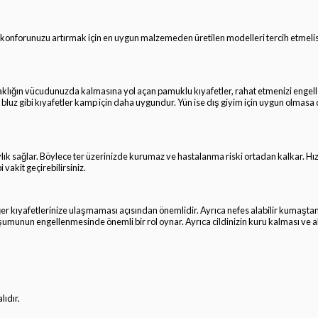
p konforunuzu artırmak için en uygun malzemeden üretilen modelleri tercih etmeli
aklığın vücudunuzda kalmasına yol açan pamuklu kıyafetler, rahat etmenizi engell
bluz gibi kıyafetler kamp için daha uygundur. Yün ise dış giyim için uygun olmasa 
lık sağlar. Böylece ter üzerinizde kurumaz ve hastalanma riski ortadan kalkar. Hı
 vakit geçirebilirsiniz.
ğer kıyafetlerinize ulaşmaması açısından önemlidir. Ayrıca nefes alabilir kumaştan
oluşumunun engellenmesinde önemli bir rol oynar. Ayrıca cildinizin kuru kalması ve al
lıdır.