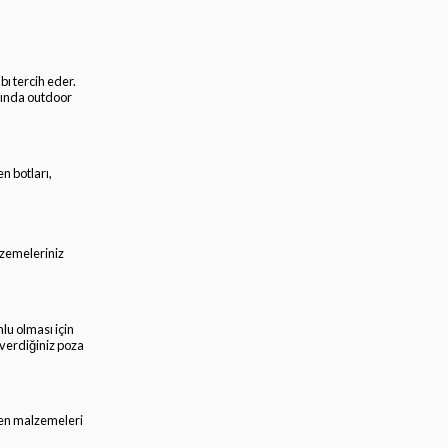
ı tercih eder.
rında outdoor
n botları,
lzemeleriniz
lu olması için
 verdiğiniz poza
rken malzemeleri