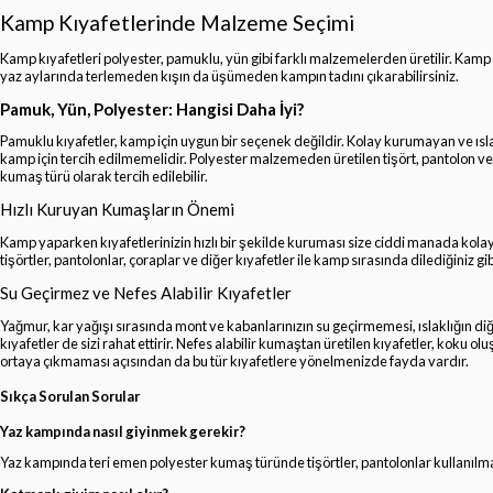
Kamp Kıyafetlerinde Malzeme Seçimi
Kamp kıyafetleri polyester, pamuklu, yün gibi farklı malzemelerden üretilir. Kam
yaz aylarında terlemeden kışın da üşümeden kampın tadını çıkarabilirsiniz.
Pamuk, Yün, Polyester: Hangisi Daha İyi?
Pamuklu kıyafetler, kamp için uygun bir seçenek değildir. Kolay kurumayan ve ısl
kamp için tercih edilmemelidir. Polyester malzemeden üretilen tişört, pantolon ve 
kumaş türü olarak tercih edilebilir.
Hızlı Kuruyan Kumaşların Önemi
Kamp yaparken kıyafetlerinizin hızlı bir şekilde kuruması size ciddi manada kolay
tişörtler, pantolonlar, çoraplar ve diğer kıyafetler ile kamp sırasında dilediğiniz gibi
Su Geçirmez ve Nefes Alabilir Kıyafetler
Yağmur, kar yağışı sırasında mont ve kabanlarınızın su geçirmemesi, ıslaklığın di
kıyafetler de sizi rahat ettirir. Nefes alabilir kumaştan üretilen kıyafetler, koku 
ortaya çıkmaması açısından da bu tür kıyafetlere yönelmenizde fayda vardır.
Sıkça Sorulan Sorular
Yaz kampında nasıl giyinmek gerekir?
Yaz kampında teri emen polyester kumaş türünde tişörtler, pantolonlar kullanılma