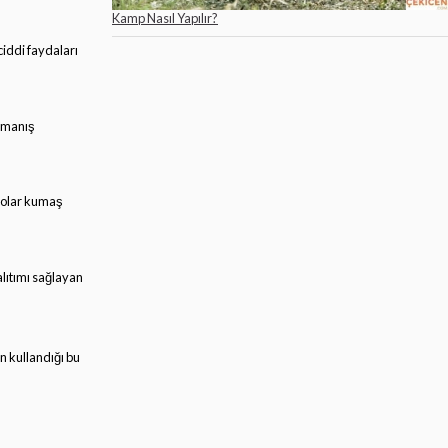
Kamp Nasıl Yapılır?
ciddi faydaları
ırmanış
 polar kumaş
alıtımı sağlayan
n kullandığı bu