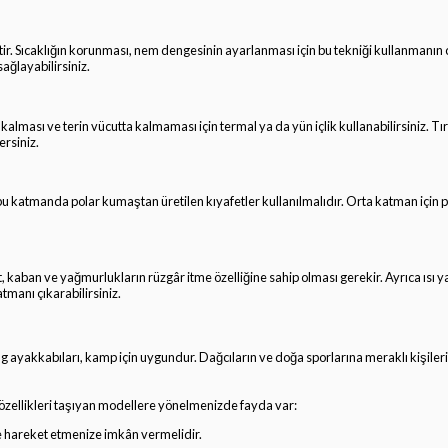
tir. Sıcaklığın korunması, nem dengesinin ayarlanması için bu tekniği kullanmanın 
ağlayabilirsiniz.
kalması ve terin vücutta kalmaması için termal ya da yün içlik kullanabilirsiniz. T
ersiniz.
 bu katmanda polar kumaştan üretilen kıyafetler kullanılmalıdır. Orta katman için
kaban ve yağmurlukların rüzgâr itme özelliğine sahip olması gerekir. Ayrıca ısı y
atmanı çıkarabilirsiniz.
ayakkabıları, kamp için uygundur. Dağcıların ve doğa sporlarına meraklı kişileri
 özellikleri taşıyan modellere yönelmenizde fayda var:
de hareket etmenize imkân vermelidir.