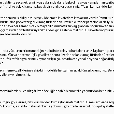
, aktivite seçeneklerinin yaz aylarında daha fazla olması yaz kamplarının cazibesi
rim.” diye yola çıkarsanız büyük bir yanılgıya düşersiniz. “Yazın kampa giderken n
eme sonucu ıslaklığı hızlı bir şekilde emen kıyafetlere ihtiyacınız vardır. Pamuklu t
e kurur. Yine polyester gibi kumaş türlerinden üretilen outdoor pantolonlar da iyi bi
nda hava her zaman sıcak olmayabilir. Ani bastıran yağışlardan, soğuk havadan 
ç çamaşırlarınız hızlı kuruyabilme özelliğine sahip olmalıdır. Bu sayede yağmurlu
şekilde kurutabilirsiniz.
ylarında vücut ısınızı korumadığınız takdirde kolayca hastalanırsınız. Kış kampçılar
sınız. Yün ya da termal içlik giydikten sonra üzerine polar kumaş türünden üretile
arda ufak tefek eşyalarınızı koymanız için çok sayıda cep yer alır. Ayrıca doğa yürü
niz.
geçirmeme özelliklerine sahip bir model ile her zaman sıcaklığınızı korursunuz. Bere
dellere yönelmelisiniz.
evsimlerde su ve rüzgâr itme özelliğine sahip bir mont ile yağmurdan kendinizi k
, bluz gibi giysileriniz, hızlı kuruyabilen kumaştan üretilmelidir. Bu mevsimlerde s
UV koruma, esneklik, nefes alır kumaş dokusu gibi özelliklerin bulunduğu kıyafetle