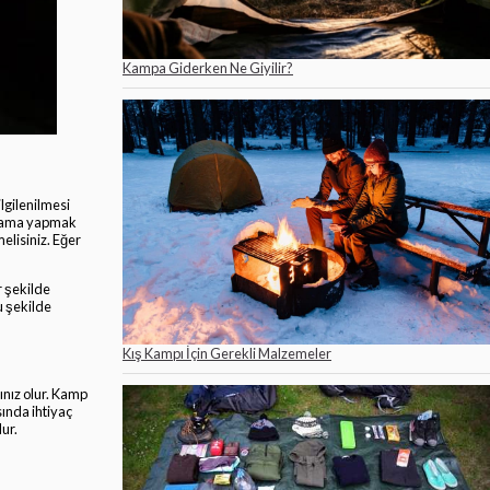
Kampa Giderken Ne Giyilir?
lgilenilmesi
anlama yapmak
elisiniz. Eğer
r şekilde
u şekilde
Kış Kampı İçin Gerekli Malzemeler
ınız olur. Kamp
sında ihtiyaç
lur.